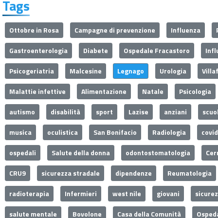
Tags
Ottobre in Rosa
Campagne di prevenzione
Influenza
Gastroenterologia
Diabete
Ospedale Fracastoro
Inf
Psicogeriatria
Malcesine
Legnago
Urologia
Villa
Malattie infettive
Alimentazione
Natale
Psicologia
autismo
disabilità
sport
Lazise
anziani
scuo
musica
oculistica
San Bonifacio
Radiologia
covi
ospedali
Salute della donna
odontostomatologia
Cer
CRU9
sicurezza stradale
dipendenze
Reumatologia
radioterapia
Infermieri
west nile
giovani
sicure
salute mentale
Bovolone
Casa della Comunità
Ospeda