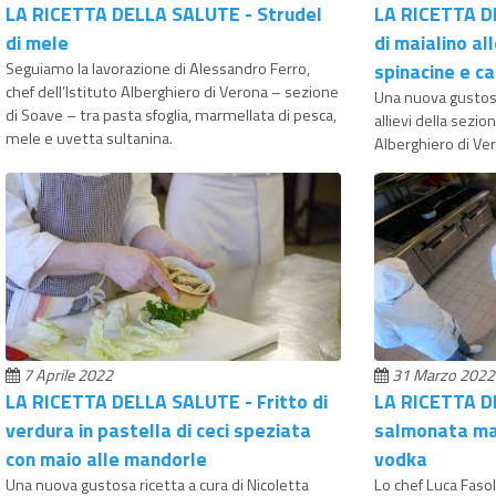
LA RICETTA DELLA SALUTE - Strudel
LA RICETTA DE
di mele
di maialino al
Seguiamo la lavorazione di Alessandro Ferro,
spinacine e c
chef dell’Istituto Alberghiero di Verona – sezione
Una nuova gustosa
di Soave – tra pasta sfoglia, marmellata di pesca,
allievi della sezio
mele e uvetta sultanina.
Alberghiero di Ve
7 Aprile 2022
31 Marzo 2022
LA RICETTA DELLA SALUTE - Fritto di
LA RICETTA D
verdura in pastella di ceci speziata
salmonata mar
con maio alle mandorle
vodka
Una nuova gustosa ricetta a cura di Nicoletta
Lo chef Luca Fasol