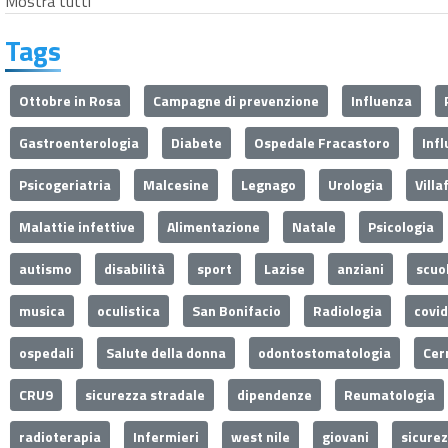
Mostra tutti
Tags
Ottobre in Rosa
Campagne di prevenzione
Influenza
Gastroenterologia
Diabete
Ospedale Fracastoro
Inf
Psicogeriatria
Malcesine
Legnago
Urologia
Villa
Malattie infettive
Alimentazione
Natale
Psicologia
autismo
disabilità
sport
Lazise
anziani
scuo
musica
oculistica
San Bonifacio
Radiologia
covi
ospedali
Salute della donna
odontostomatologia
Cer
CRU9
sicurezza stradale
dipendenze
Reumatologia
radioterapia
Infermieri
west nile
giovani
sicure