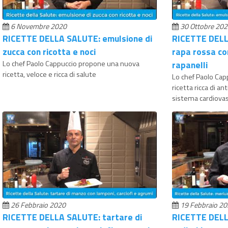
6 Novembre 2020
30 Ottobre 20
RICETTE DELLA SALUTE: emulsione di
RICETTE DELL
zucca con ricotta e noci
rapa rossa co
Lo chef Paolo Cappuccio propone una nuova
rapanelli
ricetta, veloce e ricca di salute
Lo chef Paolo Ca
ricetta ricca di an
sistema cardiova
26 Febbraio 2020
19 Febbraio 2
RICETTE DELLA SALUTE: tartare di
RICETTE DELL