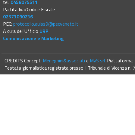
tel.
0458075511
Partita Iva/Codice Fiscale
02573090236
PEC:
protocollo.aulss9@pecveneto.it
A cura dell'Ufficio
URP
Comunicazione e Marketing
CREDITS Concept:
Meneghini&associati
e
MyS srl.
Piattaforma:
Testata giornalistica registrata presso il Tribunale di Vicenza n.