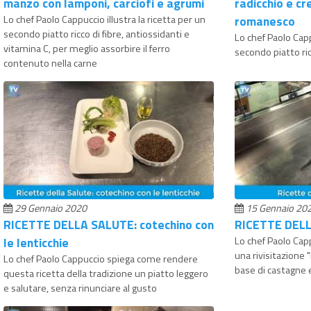
manzo con lamponi, carciofi e agrumi
radicchio e cr
Lo chef Paolo Cappuccio illustra la ricetta per un
romanesco
secondo piatto ricco di fibre, antiossidanti e
Lo chef Paolo Capp
vitamina C, per meglio assorbire il ferro
secondo piatto ric
contenuto nella carne
29 Gennaio 2020
15 Gennaio 20
RICETTE DELLA SALUTE: cotechino con
RICETTE DELL
le lenticchie
Lo chef Paolo Ca
una rivisitazione 
Lo chef Paolo Cappuccio spiega come rendere
base di castagne 
questa ricetta della tradizione un piatto leggero
e salutare, senza rinunciare al gusto