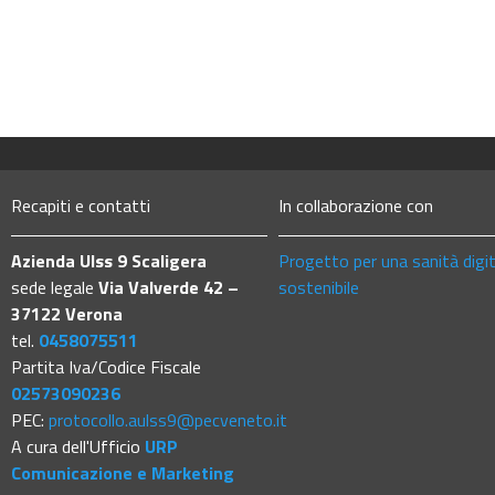
Recapiti e contatti
In collaborazione con
Azienda Ulss 9 Scaligera
Progetto per una sanità digi
sede legale
Via Valverde 42 –
sostenibile
37122 Verona
tel.
0458075511
Partita Iva/Codice Fiscale
02573090236
PEC:
protocollo.aulss9@pecveneto.it
A cura dell'Ufficio
URP
Comunicazione e Marketing