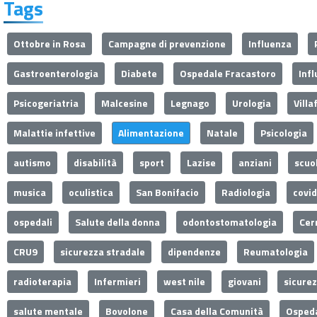
Tags
Ottobre in Rosa
Campagne di prevenzione
Influenza
Gastroenterologia
Diabete
Ospedale Fracastoro
Inf
Psicogeriatria
Malcesine
Legnago
Urologia
Villa
Malattie infettive
Alimentazione
Natale
Psicologia
autismo
disabilità
sport
Lazise
anziani
scuo
musica
oculistica
San Bonifacio
Radiologia
covi
ospedali
Salute della donna
odontostomatologia
Cer
CRU9
sicurezza stradale
dipendenze
Reumatologia
radioterapia
Infermieri
west nile
giovani
sicure
salute mentale
Bovolone
Casa della Comunità
Ospeda