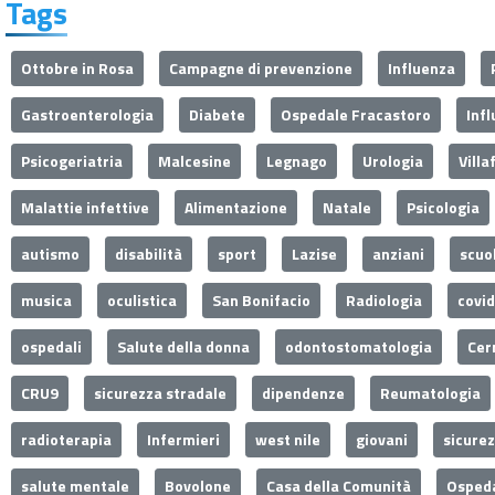
Tags
Ottobre in Rosa
Campagne di prevenzione
Influenza
Gastroenterologia
Diabete
Ospedale Fracastoro
Inf
Psicogeriatria
Malcesine
Legnago
Urologia
Villa
Malattie infettive
Alimentazione
Natale
Psicologia
autismo
disabilità
sport
Lazise
anziani
scuo
musica
oculistica
San Bonifacio
Radiologia
covi
ospedali
Salute della donna
odontostomatologia
Cer
CRU9
sicurezza stradale
dipendenze
Reumatologia
radioterapia
Infermieri
west nile
giovani
sicure
salute mentale
Bovolone
Casa della Comunità
Ospeda