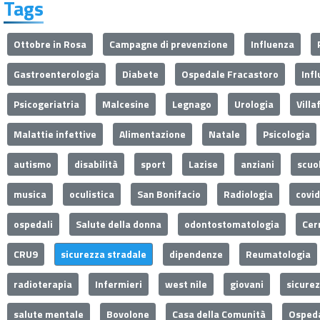
Tags
Ottobre in Rosa
Campagne di prevenzione
Influenza
Gastroenterologia
Diabete
Ospedale Fracastoro
Inf
Psicogeriatria
Malcesine
Legnago
Urologia
Villa
Malattie infettive
Alimentazione
Natale
Psicologia
autismo
disabilità
sport
Lazise
anziani
scuo
musica
oculistica
San Bonifacio
Radiologia
covi
ospedali
Salute della donna
odontostomatologia
Cer
CRU9
sicurezza stradale
dipendenze
Reumatologia
radioterapia
Infermieri
west nile
giovani
sicure
salute mentale
Bovolone
Casa della Comunità
Ospeda