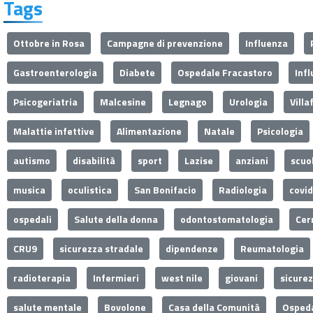
Tags
Ottobre in Rosa
Campagne di prevenzione
Influenza
Gastroenterologia
Diabete
Ospedale Fracastoro
Inf
Psicogeriatria
Malcesine
Legnago
Urologia
Villa
Malattie infettive
Alimentazione
Natale
Psicologia
autismo
disabilità
sport
Lazise
anziani
scuo
musica
oculistica
San Bonifacio
Radiologia
covi
ospedali
Salute della donna
odontostomatologia
Cer
CRU9
sicurezza stradale
dipendenze
Reumatologia
radioterapia
Infermieri
west nile
giovani
sicure
salute mentale
Bovolone
Casa della Comunità
Ospeda