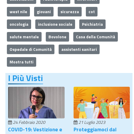
west nile
giovani
sicurezza
cot
oncologia
inclusione sociale
Psichiatria
salute mentale
Bovolone
Casa della Comunità
Ospedale di Comunità
assistenti sanitari
Mostra tutti
I Più Visti
24 Febbraio 2020
21 Luglio 2023
COVID-19: Vestizione e
Proteggiamoci dal