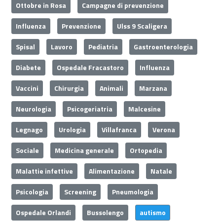
Ottobre in Rosa
Campagne di prevenzione
Influenza
Prevenzione
Ulss 9 Scaligera
Spisal
Lavoro
Pediatria
Gastroenterologia
Diabete
Ospedale Fracastoro
Influenza
Vaccini
Chirurgia
Animali
Marzana
Neurologia
Psicogeriatria
Malcesine
Legnago
Urologia
Villafranca
Verona
Sociale
Medicina generale
Ortopedia
Malattie infettive
Alimentazione
Natale
Psicologia
Screening
Pneumologia
Ospedale Orlandi
Bussolengo
autismo