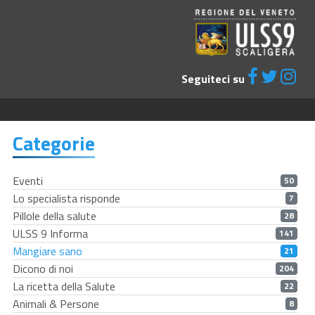
Seguiteci su
Categorie
Eventi
50
Lo specialista risponde
7
Pillole della salute
28
ULSS 9 Informa
141
Mangiare sano
21
Dicono di noi
204
La ricetta della Salute
22
Animali & Persone
8