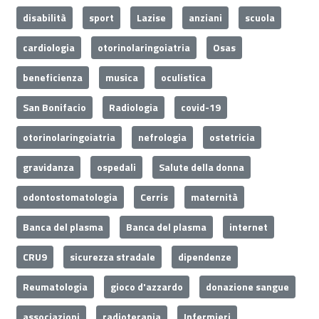
disabilità
sport
Lazise
anziani
scuola
cardiologia
otorinolaringoiatria
Osas
beneficienza
musica
oculistica
San Bonifacio
Radiologia
covid-19
otorinolaringoiatria
nefrologia
ostetricia
gravidanza
ospedali
Salute della donna
odontostomatologia
Cerris
maternità
Banca del plasma
Banca del plasma
internet
CRU9
sicurezza stradale
dipendenze
Reumatologia
gioco d'azzardo
donazione sangue
associazioni
radioterapia
Infermieri