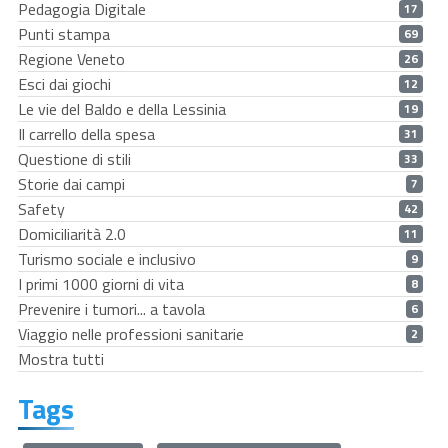
Pedagogia Digitale
17
Punti stampa
69
Regione Veneto
26
Esci dai giochi
12
Le vie del Baldo e della Lessinia
19
Il carrello della spesa
31
Questione di stili
33
Storie dai campi
7
Safety
42
Domiciliarità 2.0
11
Turismo sociale e inclusivo
9
I primi 1000 giorni di vita
8
Prevenire i tumori... a tavola
6
Viaggio nelle professioni sanitarie
2
Mostra tutti
Tags