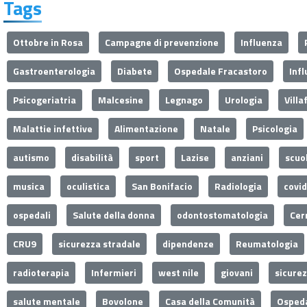
Tags
Ottobre in Rosa
Campagne di prevenzione
Influenza
Gastroenterologia
Diabete
Ospedale Fracastoro
Inf
Psicogeriatria
Malcesine
Legnago
Urologia
Villa
Malattie infettive
Alimentazione
Natale
Psicologia
autismo
disabilità
sport
Lazise
anziani
scuo
musica
oculistica
San Bonifacio
Radiologia
covi
ospedali
Salute della donna
odontostomatologia
Cer
CRU9
sicurezza stradale
dipendenze
Reumatologia
radioterapia
Infermieri
west nile
giovani
sicure
salute mentale
Bovolone
Casa della Comunità
Ospeda