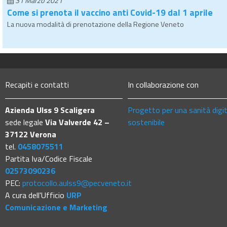
31 Marzo 2021
Come si prenota il vaccino anti Covid-19 dal 1 aprile
La nuova modalità di prenotazione della Regione Veneto
Recapiti e contatti
In collaborazione con
Azienda Ulss 9 Scaligera
Progetto per una sanità digi
sede legale
Via Valverde 42 –
sostenibile
37122 Verona
tel.
0458075511
Partita Iva/Codice Fiscale
02573090236
PEC:
protocollo.aulss9@pecveneto.it
A cura dell'Ufficio
URP
Comunicazione e Marketing