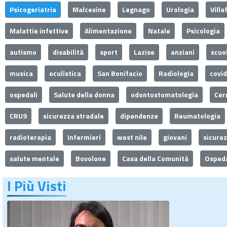
Psicogeriatria
Malcesine
Legnago
Urologia
Villa
Malattie infettive
Alimentazione
Natale
Psicologia
autismo
disabilità
sport
Lazise
anziani
scuo
musica
oculistica
San Bonifacio
Radiologia
covi
ospedali
Salute della donna
odontostomatologia
Cer
CRU9
sicurezza stradale
dipendenze
Reumatologia
radioterapia
Infermieri
west nile
giovani
sicure
salute mentale
Bovolone
Casa della Comunità
Ospeda
I Più Visti