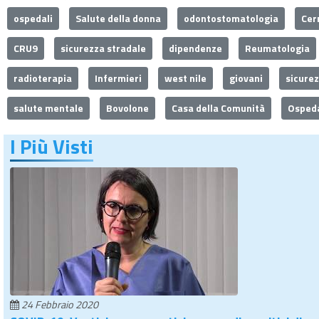
ospedali
Salute della donna
odontostomatologia
Cer
CRU9
sicurezza stradale
dipendenze
Reumatologia
radioterapia
Infermieri
west nile
giovani
sicure
salute mentale
Bovolone
Casa della Comunità
Ospeda
I Più Visti
24 Febbraio 2020