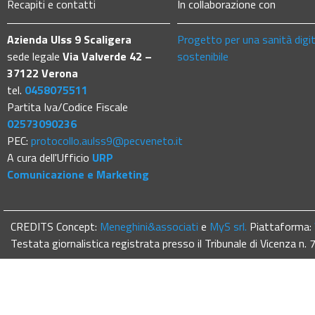
Recapiti e contatti
In collaborazione con
Azienda Ulss 9 Scaligera
Progetto per una sanità digi
sede legale
Via Valverde 42 –
sostenibile
37122 Verona
tel.
0458075511
Partita Iva/Codice Fiscale
02573090236
PEC:
protocollo.aulss9@pecveneto.it
A cura dell'Ufficio
URP
Comunicazione e Marketing
CREDITS Concept:
Meneghini&associati
e
MyS srl.
Piattaforma:
Testata giornalistica registrata presso il Tribunale di Vicenza n.