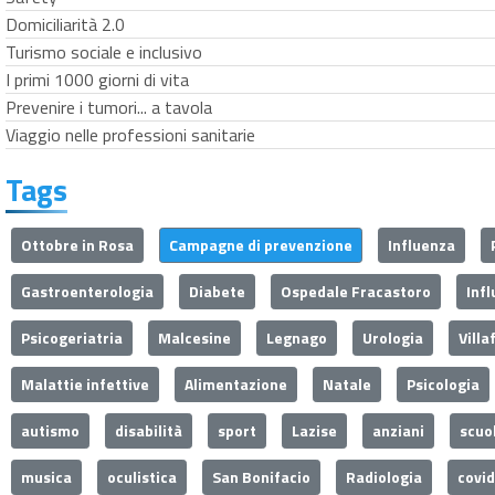
Domiciliarità 2.0
Turismo sociale e inclusivo
I primi 1000 giorni di vita
Prevenire i tumori... a tavola
Viaggio nelle professioni sanitarie
Tags
Ottobre in Rosa
Campagne di prevenzione
Influenza
Gastroenterologia
Diabete
Ospedale Fracastoro
Inf
Psicogeriatria
Malcesine
Legnago
Urologia
Villa
Malattie infettive
Alimentazione
Natale
Psicologia
autismo
disabilità
sport
Lazise
anziani
scuo
musica
oculistica
San Bonifacio
Radiologia
covi