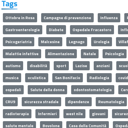
Tags
Ottobre in Rosa
Campagne di prevenzione
Influenza
Gastroenterologia
Diabete
Ospedale Fracastoro
Inf
Psicogeriatria
Malcesine
Legnago
Urologia
Villa
Malattie infettive
Alimentazione
Natale
Psicologia
autismo
disabilità
sport
Lazise
anziani
scuo
musica
oculistica
San Bonifacio
Radiologia
covi
ospedali
Salute della donna
odontostomatologia
Cer
CRU9
sicurezza stradale
dipendenze
Reumatologia
radioterapia
Infermieri
west nile
giovani
sicure
salute mentale
Bovolone
Casa della Comunità
Ospeda