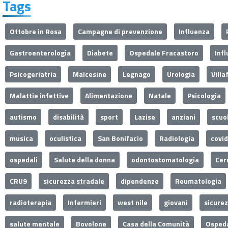
Tags
Ottobre in Rosa
Campagne di prevenzione
Influenza
Gastroenterologia
Diabete
Ospedale Fracastoro
Inf
Psicogeriatria
Malcesine
Legnago
Urologia
Villa
Malattie infettive
Alimentazione
Natale
Psicologia
autismo
disabilità
sport
Lazise
anziani
scuo
musica
oculistica
San Bonifacio
Radiologia
covi
ospedali
Salute della donna
odontostomatologia
Cer
CRU9
sicurezza stradale
dipendenze
Reumatologia
radioterapia
Infermieri
west nile
giovani
sicure
salute mentale
Bovolone
Casa della Comunità
Ospeda