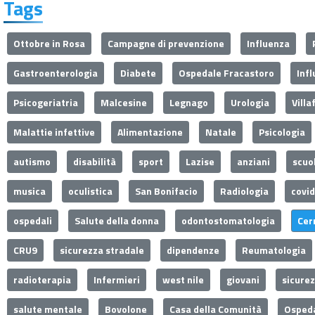
Tags
Ottobre in Rosa
Campagne di prevenzione
Influenza
Gastroenterologia
Diabete
Ospedale Fracastoro
Inf
Psicogeriatria
Malcesine
Legnago
Urologia
Villa
Malattie infettive
Alimentazione
Natale
Psicologia
autismo
disabilità
sport
Lazise
anziani
scuo
musica
oculistica
San Bonifacio
Radiologia
covi
ospedali
Salute della donna
odontostomatologia
Cer
CRU9
sicurezza stradale
dipendenze
Reumatologia
radioterapia
Infermieri
west nile
giovani
sicure
salute mentale
Bovolone
Casa della Comunità
Ospeda