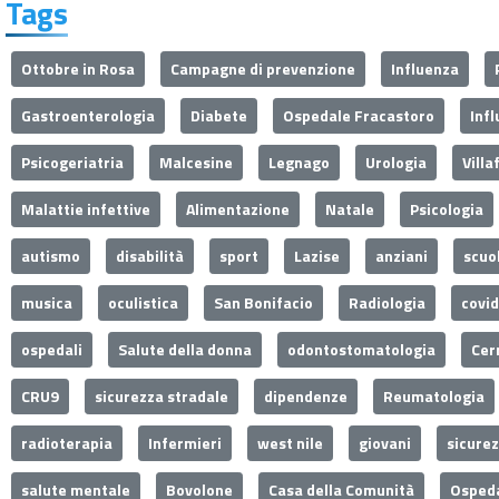
Tags
Ottobre in Rosa
Campagne di prevenzione
Influenza
Gastroenterologia
Diabete
Ospedale Fracastoro
Inf
Psicogeriatria
Malcesine
Legnago
Urologia
Villa
Malattie infettive
Alimentazione
Natale
Psicologia
autismo
disabilità
sport
Lazise
anziani
scuo
musica
oculistica
San Bonifacio
Radiologia
covi
ospedali
Salute della donna
odontostomatologia
Cer
CRU9
sicurezza stradale
dipendenze
Reumatologia
radioterapia
Infermieri
west nile
giovani
sicure
salute mentale
Bovolone
Casa della Comunità
Ospeda