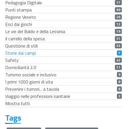
Pedagogia Digitale
17
Punti stampa
69
Regione Veneto
26
Esci dai giochi
12
Le vie del Baldo e della Lessinia
19
Il carrello della spesa
31
Questione di stili
33
Storie dai campi
7
Safety
42
Domiciliarità 2.0
11
Turismo sociale e inclusivo
9
I primi 1000 giorni di vita
8
Prevenire i tumori... a tavola
6
Viaggio nelle professioni sanitarie
2
Mostra tutti
Tags