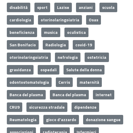
disabilità
sport
Lazise
anziani
scuola
cardiologia
otorinolaringoiatria
Osas
beneficienza
musica
oculistica
San Bonifacio
Radiologia
covid-19
otorinolaringoiatria
nefrologia
ostetricia
gravidanza
ospedali
Salute della donna
odontostomatologia
Cerris
maternità
Banca del plasma
Banca del plasma
internet
CRU9
sicurezza stradale
dipendenze
Reumatologia
gioco d'azzardo
donazione sangue
associazioni
radioterapia
Infermieri