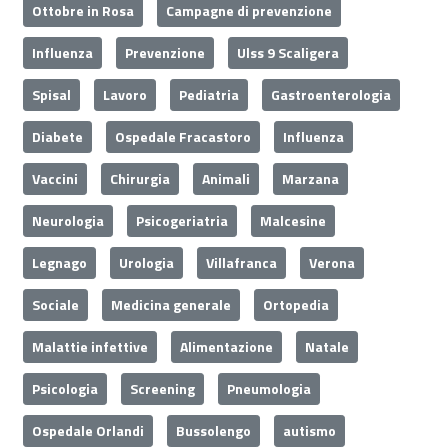
Ottobre in Rosa
Campagne di prevenzione
Influenza
Prevenzione
Ulss 9 Scaligera
Spisal
Lavoro
Pediatria
Gastroenterologia
Diabete
Ospedale Fracastoro
Influenza
Vaccini
Chirurgia
Animali
Marzana
Neurologia
Psicogeriatria
Malcesine
Legnago
Urologia
Villafranca
Verona
Sociale
Medicina generale
Ortopedia
Malattie infettive
Alimentazione
Natale
Psicologia
Screening
Pneumologia
Ospedale Orlandi
Bussolengo
autismo