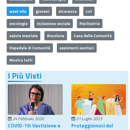
west nile
giovani
sicurezza
cot
oncologia
inclusione sociale
Psichiatria
salute mentale
Bovolone
Casa della Comunità
Ospedale di Comunità
assistenti sanitari
Mostra tutti
I Più Visti
24 Febbraio 2020
21 Luglio 2023
COVID-19: Vestizione e
Proteggiamoci dal