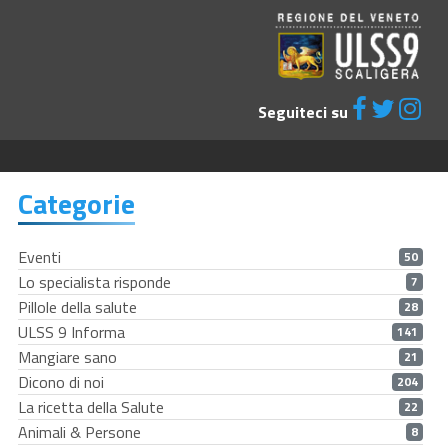
Seguiteci su
Categorie
Eventi
50
Lo specialista risponde
7
Pillole della salute
28
ULSS 9 Informa
141
Mangiare sano
21
Dicono di noi
204
La ricetta della Salute
22
Animali & Persone
8