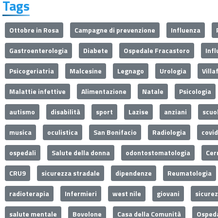
Tags
Ottobre in Rosa
Campagne di prevenzione
Influenza
Gastroenterologia
Diabete
Ospedale Fracastoro
Inf
Psicogeriatria
Malcesine
Legnago
Urologia
Villa
Malattie infettive
Alimentazione
Natale
Psicologia
autismo
disabilità
sport
Lazise
anziani
scuo
musica
oculistica
San Bonifacio
Radiologia
covi
ospedali
Salute della donna
odontostomatologia
Cer
CRU9
sicurezza stradale
dipendenze
Reumatologia
radioterapia
Infermieri
west nile
giovani
sicure
salute mentale
Bovolone
Casa della Comunità
Ospeda