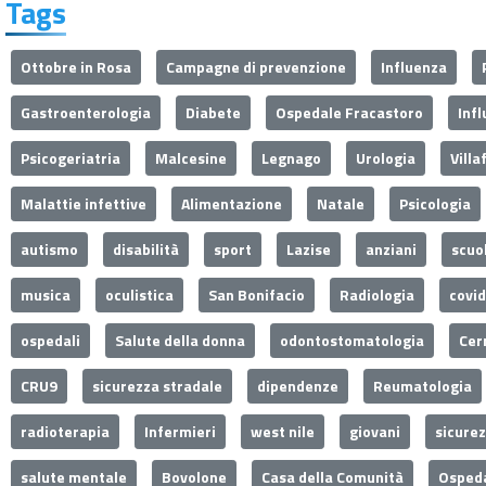
Tags
Ottobre in Rosa
Campagne di prevenzione
Influenza
Gastroenterologia
Diabete
Ospedale Fracastoro
Inf
Psicogeriatria
Malcesine
Legnago
Urologia
Villa
Malattie infettive
Alimentazione
Natale
Psicologia
autismo
disabilità
sport
Lazise
anziani
scuo
musica
oculistica
San Bonifacio
Radiologia
covi
ospedali
Salute della donna
odontostomatologia
Cer
CRU9
sicurezza stradale
dipendenze
Reumatologia
radioterapia
Infermieri
west nile
giovani
sicure
salute mentale
Bovolone
Casa della Comunità
Ospeda