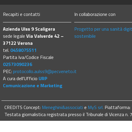
Recapiti e contatti
In collaborazione con
Azienda Ulss 9 Scaligera
Progetto per una sanità digi
sede legale
Via Valverde 42 –
sostenibile
37122 Verona
tel.
0458075511
Partita Iva/Codice Fiscale
02573090236
PEC:
protocollo.aulss9@pecveneto.it
A cura dell'Ufficio
URP
Comunicazione e Marketing
CREDITS Concept:
Meneghini&associati
e
MyS srl.
Piattaforma:
Testata giornalistica registrata presso il Tribunale di Vicenza n.