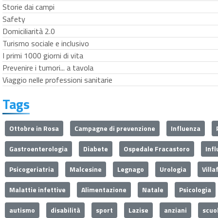
Storie dai campi
Safety
Domiciliarità 2.0
Turismo sociale e inclusivo
I primi 1000 giorni di vita
Prevenire i tumori... a tavola
Viaggio nelle professioni sanitarie
Tags
Ottobre in Rosa
Campagne di prevenzione
Influenza
Gastroenterologia
Diabete
Ospedale Fracastoro
Inf
Psicogeriatria
Malcesine
Legnago
Urologia
Villa
Malattie infettive
Alimentazione
Natale
Psicologia
autismo
disabilità
sport
Lazise
anziani
scuo