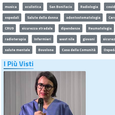
musica
oculistica
San Bonifacio
Radiologia
covi
ospedali
Salute della donna
odontostomatologia
Cer
CRU9
sicurezza stradale
dipendenze
Reumatologia
radioterapia
Infermieri
west nile
giovani
sicure
salute mentale
Bovolone
Casa della Comunità
Ospeda
I Più Visti