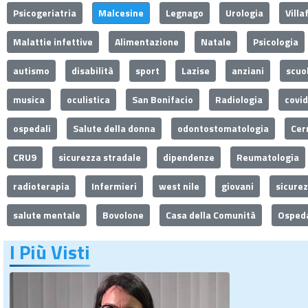
Psicogeriatria
Malcesine
Legnago
Urologia
Villa
Malattie infettive
Alimentazione
Natale
Psicologia
autismo
disabilità
sport
Lazise
anziani
scuo
musica
oculistica
San Bonifacio
Radiologia
covi
ospedali
Salute della donna
odontostomatologia
Cer
CRU9
sicurezza stradale
dipendenze
Reumatologia
radioterapia
Infermieri
west nile
giovani
sicure
salute mentale
Bovolone
Casa della Comunità
Ospeda
I Più Visti