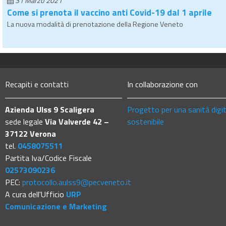
31 Marzo 2021
Come si prenota il vaccino anti Covid-19 dal 1 aprile
La nuova modalità di prenotazione della Regione Veneto
Recapiti e contatti
In collaborazione con
Azienda Ulss 9 Scaligera
Progetto per una sanità digi
sede legale
Via Valverde 42 –
sostenibile
37122 Verona
tel.
0458075511
Partita Iva/Codice Fiscale
02573090236
PEC:
protocollo.aulss9@pecveneto.it
A cura dell'Ufficio
URP
Comunicazione e Marketing