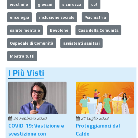
west nile
giovani
sicurezza
cot
oncologia
inclusione sociale
Psichiatria
salute mentale
Bovolone
Casa della Comunità
Ospedale di Comunità
assistenti sanitari
Mostra tutti
I Più Visti
24 Febbraio 2020
21 Luglio 2023
COVID-19: Vestizione e
Proteggiamoci dal
svestizione con
Caldo