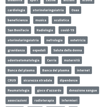
cardiologia
otorinolaringoiatria
Osas
beneficienza
musica
oculistica
San Bonifacio
Radiologia
covid-19
otorinolaringoiatria
nefrologia
ostetricia
gravidanza
ospedali
Salute della donna
odontostomatologia
Cerris
maternità
Banca del plasma
Banca del plasma
internet
CRU9
sicurezza stradale
dipendenze
Reumatologia
gioco d'azzardo
donazione sangue
associazioni
radioterapia
Infermieri