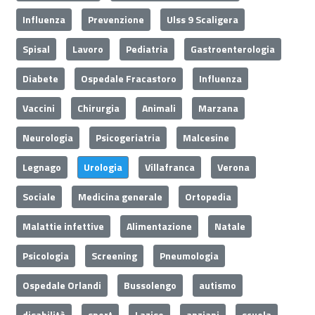
Influenza
Prevenzione
Ulss 9 Scaligera
Spisal
Lavoro
Pediatria
Gastroenterologia
Diabete
Ospedale Fracastoro
Influenza
Vaccini
Chirurgia
Animali
Marzana
Neurologia
Psicogeriatria
Malcesine
Legnago
Urologia
Villafranca
Verona
Sociale
Medicina generale
Ortopedia
Malattie infettive
Alimentazione
Natale
Psicologia
Screening
Pneumologia
Ospedale Orlandi
Bussolengo
autismo
disabilità
sport
Lazise
anziani
scuola