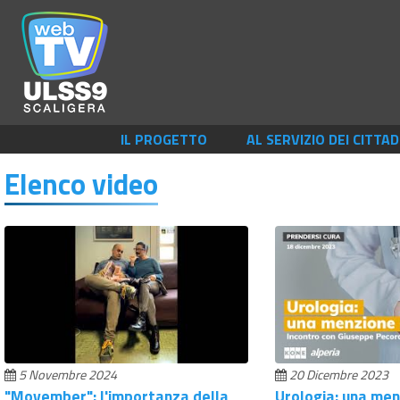
IL PROGETTO
AL SERVIZIO DEI CITTAD
Elenco video
5 Novembre 2024
20 Dicembre 2023
"Movember": l'importanza della
Urologia: una men