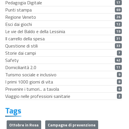
Pedagogia Digitale
17
Punti stampa
69
Regione Veneto
26
Esci dai giochi
12
Le vie del Baldo e della Lessinia
19
Il carrello della spesa
31
Questione di stili
33
Storie dai campi
7
Safety
42
Domiciliarità 2.0
11
Turismo sociale e inclusivo
9
I primi 1000 giorni di vita
8
Prevenire i tumori... a tavola
6
Viaggio nelle professioni sanitarie
2
Tags
Ottobre in Rosa
Campagne di prevenzione