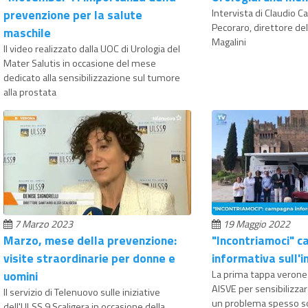
prevenzione per la salute
Intervista di Claudio Ca
Pecoraro, direttore del
maschile
Magalini
Il video realizzato dalla UOC di Urologia del
Mater Salutis in occasione del mese
dedicato alla sensibilizzazione sul tumore
alla prostata
7 Marzo 2023
19 Maggio 2022
Marzo, mese della prevenzione:
"Incontriamoci" 
visite straordinarie per donne e
informativa sull'
uomini
La prima tappa verone
AISVE per sensibilizzar
Il servizio di Telenuovo sulle iniziative
un problema spesso s
dell'ULSS 9 Scaligera in occasione della