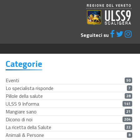
Seguiteci su
Categorie
Eventi
50
Lo specialista risponde
7
Pillole della salute
28
ULSS 9 Informa
141
Mangiare sano
21
Dicono di noi
204
La ricetta della Salute
22
Animali & Persone
8