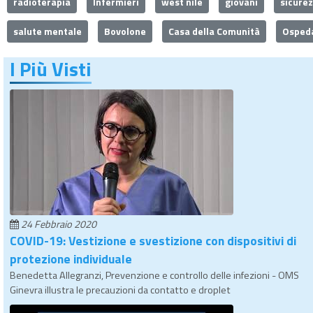
radioterapia
Infermieri
west nile
giovani
sicure
salute mentale
Bovolone
Casa della Comunità
Ospeda
I Più Visti
24 Febbraio 2020
COVID-19: Vestizione e svestizione con dispositivi di
protezione individuale
Benedetta Allegranzi, Prevenzione e controllo delle infezioni - OMS
Ginevra illustra le precauzioni da contatto e droplet