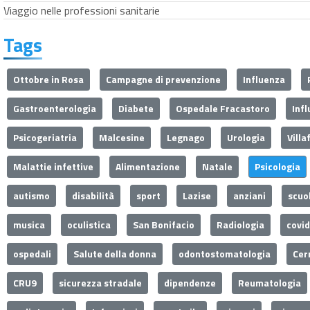
Viaggio nelle professioni sanitarie
Tags
Ottobre in Rosa
Campagne di prevenzione
Influenza
Gastroenterologia
Diabete
Ospedale Fracastoro
Inf
Psicogeriatria
Malcesine
Legnago
Urologia
Villa
Malattie infettive
Alimentazione
Natale
Psicologia
autismo
disabilità
sport
Lazise
anziani
scuo
musica
oculistica
San Bonifacio
Radiologia
covi
ospedali
Salute della donna
odontostomatologia
Cer
CRU9
sicurezza stradale
dipendenze
Reumatologia