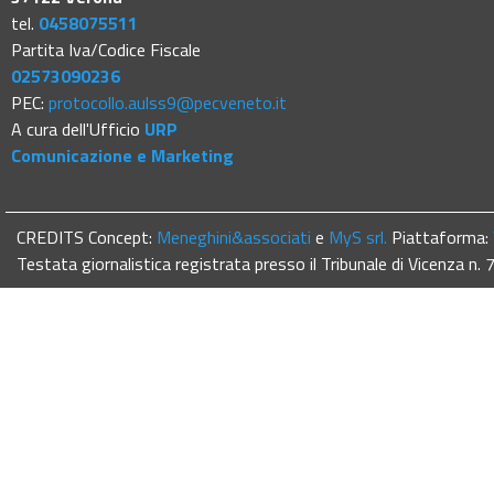
tel.
0458075511
Partita Iva/Codice Fiscale
02573090236
PEC:
protocollo.aulss9@pecveneto.it
A cura dell'Ufficio
URP
Comunicazione e Marketing
CREDITS Concept:
Meneghini&associati
e
MyS srl.
Piattaforma:
Testata giornalistica registrata presso il Tribunale di Vicenza n.