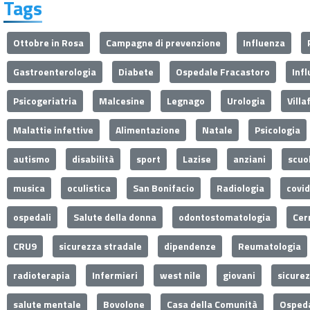
Tags
Ottobre in Rosa
Campagne di prevenzione
Influenza
Gastroenterologia
Diabete
Ospedale Fracastoro
Inf
Psicogeriatria
Malcesine
Legnago
Urologia
Villa
Malattie infettive
Alimentazione
Natale
Psicologia
autismo
disabilità
sport
Lazise
anziani
scuo
musica
oculistica
San Bonifacio
Radiologia
covi
ospedali
Salute della donna
odontostomatologia
Cer
CRU9
sicurezza stradale
dipendenze
Reumatologia
radioterapia
Infermieri
west nile
giovani
sicure
salute mentale
Bovolone
Casa della Comunità
Ospeda