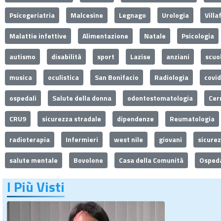
Psicogeriatria
Malcesine
Legnago
Urologia
Villa
Malattie infettive
Alimentazione
Natale
Psicologia
autismo
disabilità
sport
Lazise
anziani
scuo
musica
oculistica
San Bonifacio
Radiologia
covi
ospedali
Salute della donna
odontostomatologia
Cer
CRU9
sicurezza stradale
dipendenze
Reumatologia
radioterapia
Infermieri
west nile
giovani
sicure
salute mentale
Bovolone
Casa della Comunità
Ospeda
I Più Visti