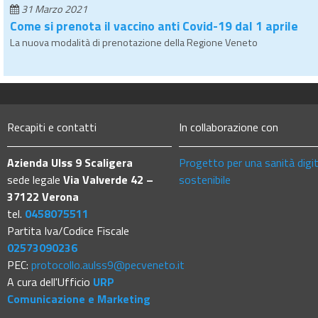
31 Marzo 2021
Come si prenota il vaccino anti Covid-19 dal 1 aprile
La nuova modalità di prenotazione della Regione Veneto
Recapiti e contatti
In collaborazione con
Azienda Ulss 9 Scaligera
Progetto per una sanità digi
sede legale
Via Valverde 42 –
sostenibile
37122 Verona
tel.
0458075511
Partita Iva/Codice Fiscale
02573090236
PEC:
protocollo.aulss9@pecveneto.it
A cura dell'Ufficio
URP
Comunicazione e Marketing