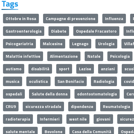
Tags
Ottobre in Rosa
Campagne di prevenzione
Influenza
Gastroenterologia
Diabete
Ospedale Fracastoro
Inf
Psicogeriatria
Malcesine
Legnago
Urologia
Villa
Malattie infettive
Alimentazione
Natale
Psicologia
autismo
disabilità
sport
Lazise
anziani
scuo
musica
oculistica
San Bonifacio
Radiologia
covi
ospedali
Salute della donna
odontostomatologia
Cer
CRU9
sicurezza stradale
dipendenze
Reumatologia
radioterapia
Infermieri
west nile
giovani
sicure
salute mentale
Bovolone
Casa della Comunità
Ospeda