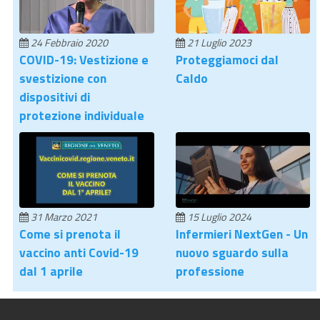
24 Febbraio 2020
21 Luglio 2023
COVID-19: Vestizione e
Proteggiamoci dal
svestizione con
Caldo
dispositivi di
protezione individuale
31 Marzo 2021
15 Luglio 2024
Come si prenota il
Infermieri NextGen - Un
vaccino anti Covid-19
nuovo sguardo sulla
dal 1 aprile
professione