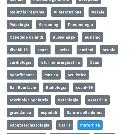
Malattie infettive
Alimentazione
Natale
Psicologia
Screening
Pneumologia
Ospedale Orlandi
Bussolengo
autismo
disabilità
sport
Lazise
anziani
scuola
cardiologia
otorinolaringoiatria
Osas
beneficienza
musica
oculistica
San Bonifacio
Radiologia
covid-19
otorinolaringoiatria
nefrologia
ostetricia
gravidanza
ospedali
Salute della donna
odontostomatologia
Cerris
maternità