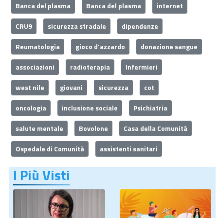
Banca del plasma
Banca del plasma
internet
CRU9
sicurezza stradale
dipendenze
Reumatologia
gioco d'azzardo
donazione sangue
associazioni
radioterapia
Infermieri
west nile
giovani
sicurezza
cot
oncologia
inclusione sociale
Psichiatria
salute mentale
Bovolone
Casa della Comunità
Ospedale di Comunità
assistenti sanitari
I Più Visti