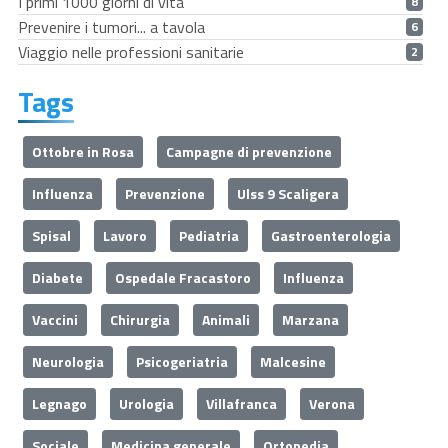
I primi 1000 giorni di vita
8
Prevenire i tumori... a tavola
6
Viaggio nelle professioni sanitarie
2
Tags
Ottobre in Rosa
Campagne di prevenzione
Influenza
Prevenzione
Ulss 9 Scaligera
Spisal
Lavoro
Pediatria
Gastroenterologia
Diabete
Ospedale Fracastoro
Influenza
Vaccini
Chirurgia
Animali
Marzana
Neurologia
Psicogeriatria
Malcesine
Legnago
Urologia
Villafranca
Verona
Sociale
Medicina generale
Ortopedia