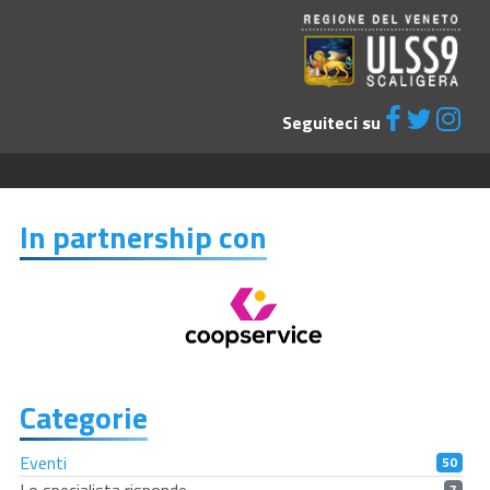
Seguiteci su
In partnership con
Categorie
Eventi
50
7