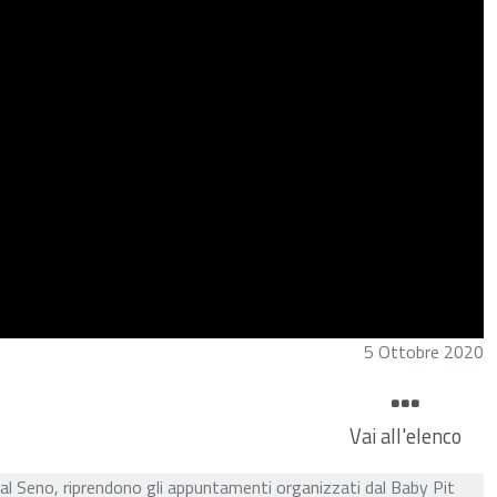
5 Ottobre 2020
Vai all'elenco
al Seno, riprendono gli appuntamenti organizzati dal Baby Pit