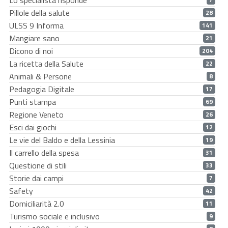
Lo specialista risponde
Pillole della salute
28
ULSS 9 Informa
141
Mangiare sano
21
Dicono di noi
204
La ricetta della Salute
22
Animali & Persone
8
Pedagogia Digitale
17
Punti stampa
69
Regione Veneto
26
Esci dai giochi
12
Le vie del Baldo e della Lessinia
19
Il carrello della spesa
31
Questione di stili
33
Storie dai campi
7
Safety
42
Domiciliarità 2.0
11
Turismo sociale e inclusivo
9