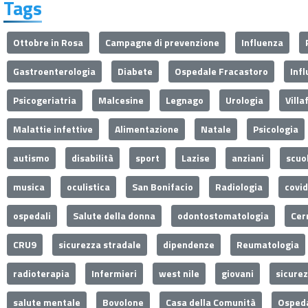
Tags
Ottobre in Rosa
Campagne di prevenzione
Influenza
Gastroenterologia
Diabete
Ospedale Fracastoro
Inf
Psicogeriatria
Malcesine
Legnago
Urologia
Villa
Malattie infettive
Alimentazione
Natale
Psicologia
autismo
disabilità
sport
Lazise
anziani
scuo
musica
oculistica
San Bonifacio
Radiologia
covi
ospedali
Salute della donna
odontostomatologia
Cer
CRU9
sicurezza stradale
dipendenze
Reumatologia
radioterapia
Infermieri
west nile
giovani
sicure
salute mentale
Bovolone
Casa della Comunità
Ospeda