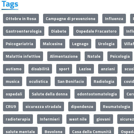
Tags
Ottobre in Rosa
Campagne di prevenzione
Influenza
Gastroenterologia
Diabete
Ospedale Fracastoro
Inf
Psicogeriatria
Malcesine
Legnago
Urologia
Villa
Malattie infettive
Alimentazione
Natale
Psicologia
autismo
disabilità
sport
Lazise
anziani
scuo
musica
oculistica
San Bonifacio
Radiologia
covi
ospedali
Salute della donna
odontostomatologia
Cer
CRU9
sicurezza stradale
dipendenze
Reumatologia
radioterapia
Infermieri
west nile
giovani
sicure
salute mentale
Bovolone
Casa della Comunità
Ospeda