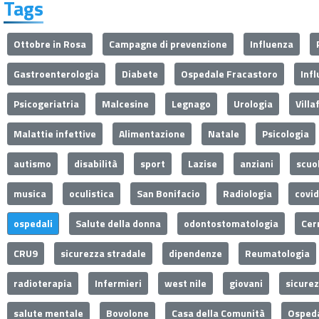
Tags
Ottobre in Rosa
Campagne di prevenzione
Influenza
Gastroenterologia
Diabete
Ospedale Fracastoro
Inf
Psicogeriatria
Malcesine
Legnago
Urologia
Villa
Malattie infettive
Alimentazione
Natale
Psicologia
autismo
disabilità
sport
Lazise
anziani
scuo
musica
oculistica
San Bonifacio
Radiologia
covi
ospedali
Salute della donna
odontostomatologia
Cer
CRU9
sicurezza stradale
dipendenze
Reumatologia
radioterapia
Infermieri
west nile
giovani
sicure
salute mentale
Bovolone
Casa della Comunità
Ospeda