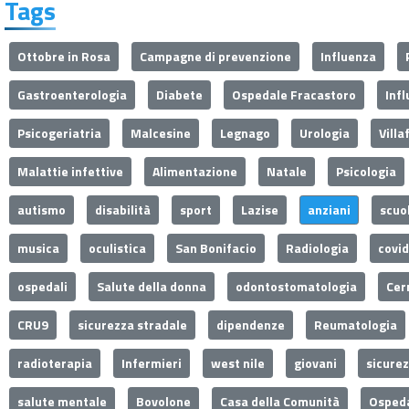
Tags
Ottobre in Rosa
Campagne di prevenzione
Influenza
Gastroenterologia
Diabete
Ospedale Fracastoro
Inf
Psicogeriatria
Malcesine
Legnago
Urologia
Villa
Malattie infettive
Alimentazione
Natale
Psicologia
autismo
disabilità
sport
Lazise
anziani
scuo
musica
oculistica
San Bonifacio
Radiologia
covi
ospedali
Salute della donna
odontostomatologia
Cer
CRU9
sicurezza stradale
dipendenze
Reumatologia
radioterapia
Infermieri
west nile
giovani
sicure
salute mentale
Bovolone
Casa della Comunità
Ospeda