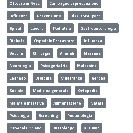
Ottobre in Rosa
Campagne di prevenzione
Influenza
Prevenzione
Ulss 9 Scaligera
Spisal
Lavoro
Pediatria
Gastroenterologia
Diabete
Ospedale Fracastoro
Influenza
Vaccini
Chirurgia
Animali
Marzana
Neurologia
Psicogeriatria
Malcesine
Legnago
Urologia
Villafranca
Verona
Sociale
Medicina generale
Ortopedia
Malattie infettive
Alimentazione
Natale
Psicologia
Screening
Pneumologia
Ospedale Orlandi
Bussolengo
autismo