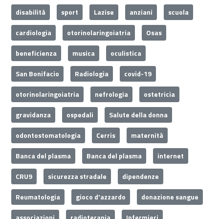
disabilità
sport
Lazise
anziani
scuola
cardiologia
otorinolaringoiatria
Osas
beneficienza
musica
oculistica
San Bonifacio
Radiologia
covid-19
otorinolaringoiatria
nefrologia
ostetricia
gravidanza
ospedali
Salute della donna
odontostomatologia
Cerris
maternità
Banca del plasma
Banca del plasma
internet
CRU9
sicurezza stradale
dipendenze
Reumatologia
gioco d'azzardo
donazione sangue
associazioni
radioterapia
Infermieri