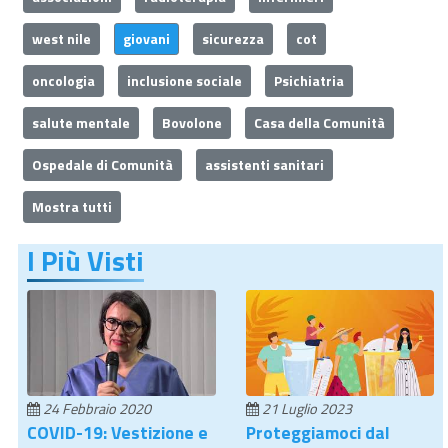
west nile
giovani
sicurezza
cot
oncologia
inclusione sociale
Psichiatria
salute mentale
Bovolone
Casa della Comunità
Ospedale di Comunità
assistenti sanitari
Mostra tutti
I Più Visti
24 Febbraio 2020
21 Luglio 2023
COVID-19: Vestizione e
Proteggiamoci dal