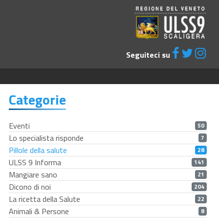
Seguiteci su
Categorie
Eventi
50
Lo specialista risponde
7
Pillole della salute
28
ULSS 9 Informa
141
Mangiare sano
21
Dicono di noi
204
La ricetta della Salute
22
Animali & Persone
8