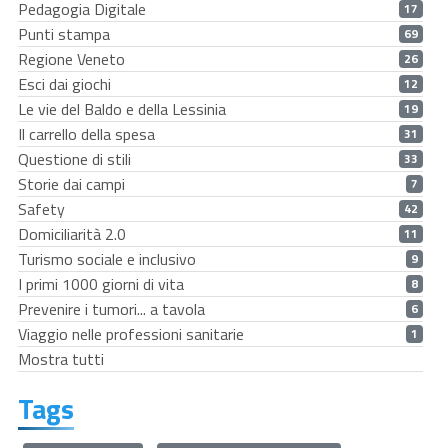
Pedagogia Digitale
17
Punti stampa
69
Regione Veneto
26
Esci dai giochi
12
Le vie del Baldo e della Lessinia
19
Il carrello della spesa
31
Questione di stili
33
Storie dai campi
7
Safety
42
Domiciliarità 2.0
11
Turismo sociale e inclusivo
9
I primi 1000 giorni di vita
8
Prevenire i tumori... a tavola
6
Viaggio nelle professioni sanitarie
1
Mostra tutti
Tags