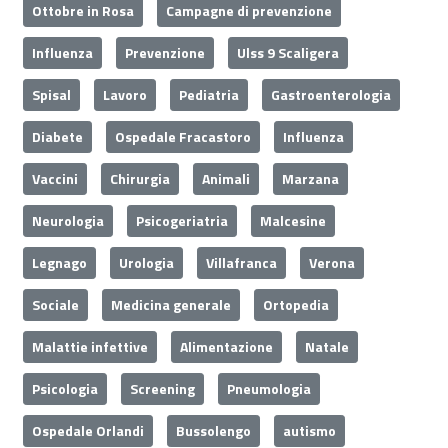
Ottobre in Rosa
Campagne di prevenzione
Influenza
Prevenzione
Ulss 9 Scaligera
Spisal
Lavoro
Pediatria
Gastroenterologia
Diabete
Ospedale Fracastoro
Influenza
Vaccini
Chirurgia
Animali
Marzana
Neurologia
Psicogeriatria
Malcesine
Legnago
Urologia
Villafranca
Verona
Sociale
Medicina generale
Ortopedia
Malattie infettive
Alimentazione
Natale
Psicologia
Screening
Pneumologia
Ospedale Orlandi
Bussolengo
autismo