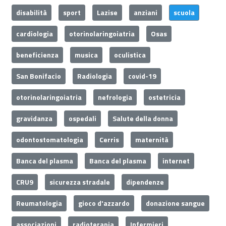
disabilità
sport
Lazise
anziani
scuola
cardiologia
otorinolaringoiatria
Osas
beneficienza
musica
oculistica
San Bonifacio
Radiologia
covid-19
otorinolaringoiatria
nefrologia
ostetricia
gravidanza
ospedali
Salute della donna
odontostomatologia
Cerris
maternità
Banca del plasma
Banca del plasma
internet
CRU9
sicurezza stradale
dipendenze
Reumatologia
gioco d'azzardo
donazione sangue
associazioni
radioterapia
Infermieri