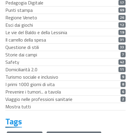
Pedagogia Digitale
17
Punti stampa
69
Regione Veneto
26
Esci dai giochi
12
Le vie del Baldo e della Lessinia
19
Il carrello della spesa
31
Questione di stili
33
Storie dai campi
7
Safety
42
Domiciliarità 2.0
11
Turismo sociale e inclusivo
9
I primi 1000 giorni di vita
8
Prevenire i tumori... a tavola
6
Viaggio nelle professioni sanitarie
2
Mostra tutti
Tags