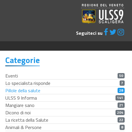
Seguiteci su
Categorie
Eventi
50
Lo specialista risponde
7
Pillole della salute
28
ULSS 9 Informa
141
Mangiare sano
21
Dicono di noi
204
La ricetta della Salute
22
Animali & Persone
8