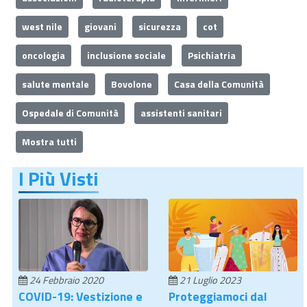
west nile
giovani
sicurezza
cot
oncologia
inclusione sociale
Psichiatria
salute mentale
Bovolone
Casa della Comunità
Ospedale di Comunità
assistenti sanitari
Mostra tutti
I Più Visti
24 Febbraio 2020
21 Luglio 2023
COVID-19: Vestizione e
Proteggiamoci dal