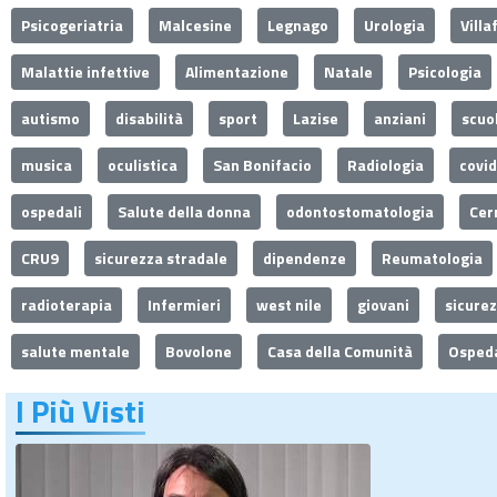
Psicogeriatria
Malcesine
Legnago
Urologia
Villa
Malattie infettive
Alimentazione
Natale
Psicologia
autismo
disabilità
sport
Lazise
anziani
scuo
musica
oculistica
San Bonifacio
Radiologia
covi
ospedali
Salute della donna
odontostomatologia
Cer
CRU9
sicurezza stradale
dipendenze
Reumatologia
radioterapia
Infermieri
west nile
giovani
sicure
salute mentale
Bovolone
Casa della Comunità
Ospeda
I Più Visti