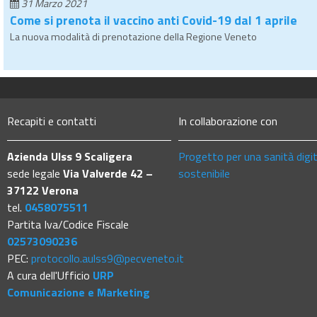
31 Marzo 2021
Come si prenota il vaccino anti Covid-19 dal 1 aprile
La nuova modalità di prenotazione della Regione Veneto
Recapiti e contatti
In collaborazione con
Azienda Ulss 9 Scaligera
Progetto per una sanità digi
sede legale
Via Valverde 42 –
sostenibile
37122 Verona
tel.
0458075511
Partita Iva/Codice Fiscale
02573090236
PEC:
protocollo.aulss9@pecveneto.it
A cura dell'Ufficio
URP
Comunicazione e Marketing