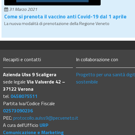
31 Marzo 2021
Come si prenota il vaccino anti Covid-19 dal 1 aprile
La nuova modalità di prenotazione della Regione Veneto
Recapiti e contatti
In collaborazione con
Azienda Ulss 9 Scaligera
Progetto per una sanità digi
sede legale
Via Valverde 42 –
sostenibile
37122 Verona
tel.
0458075511
Partita Iva/Codice Fiscale
02573090236
PEC:
protocollo.aulss9@pecveneto.it
A cura dell'Ufficio
URP
Comunicazione e Marketing