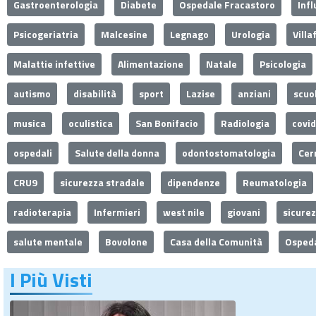
Gastroenterologia
Diabete
Ospedale Fracastoro
Inf
Psicogeriatria
Malcesine
Legnago
Urologia
Villa
Malattie infettive
Alimentazione
Natale
Psicologia
autismo
disabilità
sport
Lazise
anziani
scuo
musica
oculistica
San Bonifacio
Radiologia
covi
ospedali
Salute della donna
odontostomatologia
Cer
CRU9
sicurezza stradale
dipendenze
Reumatologia
radioterapia
Infermieri
west nile
giovani
sicure
salute mentale
Bovolone
Casa della Comunità
Ospeda
I Più Visti