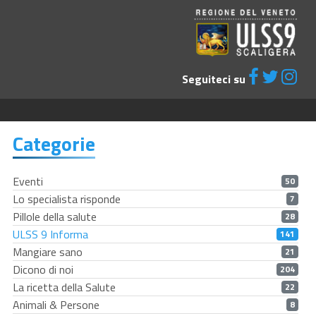
Seguiteci su
Categorie
Eventi
50
Lo specialista risponde
7
Pillole della salute
28
ULSS 9 Informa
141
Mangiare sano
21
Dicono di noi
204
La ricetta della Salute
22
Animali & Persone
8