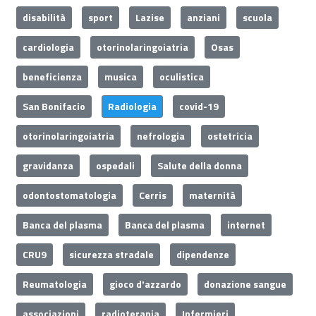
disabilità
sport
Lazise
anziani
scuola
cardiologia
otorinolaringoiatria
Osas
beneficienza
musica
oculistica
San Bonifacio
Radiologia
covid-19
otorinolaringoiatria
nefrologia
ostetricia
gravidanza
ospedali
Salute della donna
odontostomatologia
Cerris
maternità
Banca del plasma
Banca del plasma
internet
CRU9
sicurezza stradale
dipendenze
Reumatologia
gioco d'azzardo
donazione sangue
associazioni
radioterapia
Infermieri