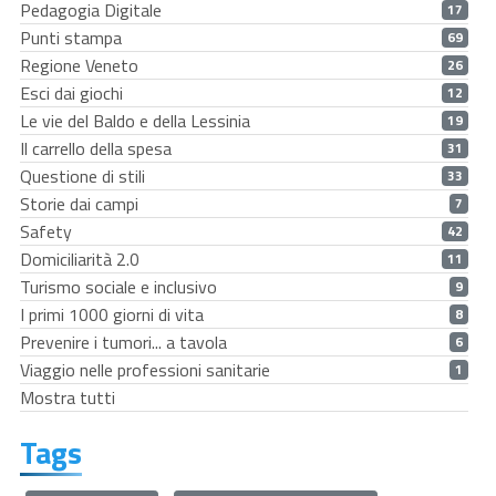
Pedagogia Digitale
17
Punti stampa
69
Regione Veneto
26
Esci dai giochi
12
Le vie del Baldo e della Lessinia
19
Il carrello della spesa
31
Questione di stili
33
Storie dai campi
7
Safety
42
Domiciliarità 2.0
11
Turismo sociale e inclusivo
9
I primi 1000 giorni di vita
8
Prevenire i tumori... a tavola
6
Viaggio nelle professioni sanitarie
1
Mostra tutti
Tags