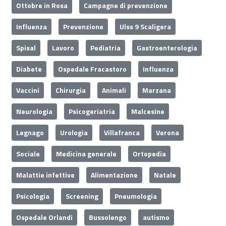
Ottobre in Rosa
Campagne di prevenzione
Influenza
Prevenzione
Ulss 9 Scaligera
Spisal
Lavoro
Pediatria
Gastroenterologia
Diabete
Ospedale Fracastoro
Influenza
Vaccini
Chirurgia
Animali
Marzana
Neurologia
Psicogeriatria
Malcesine
Legnago
Urologia
Villafranca
Verona
Sociale
Medicina generale
Ortopedia
Malattie infettive
Alimentazione
Natale
Psicologia
Screening
Pneumologia
Ospedale Orlandi
Bussolengo
autismo