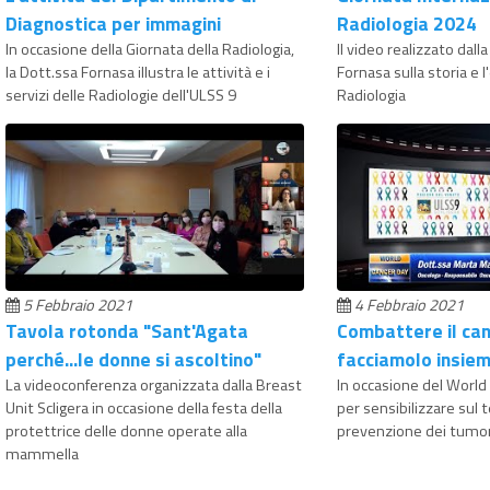
Diagnostica per immagini
Radiologia 2024
In occasione della Giornata della Radiologia,
Il video realizzato dal
la Dott.ssa Fornasa illustra le attività e i
Fornasa sulla storia e l
servizi delle Radiologie dell'ULSS 9
Radiologia
5 Febbraio 2021
4 Febbraio 2021
Tavola rotonda "Sant'Agata
Combattere il can
perché...le donne si ascoltino"
facciamolo insie
La videoconferenza organizzata dalla Breast
In occasione del World
Unit Scligera in occasione della festa della
per sensibilizzare sul 
protettrice delle donne operate alla
prevenzione dei tumor
mammella