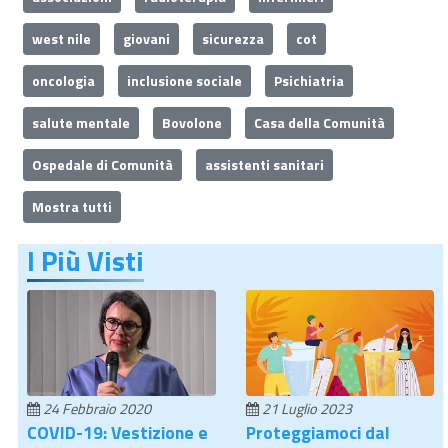
west nile
giovani
sicurezza
cot
oncologia
inclusione sociale
Psichiatria
salute mentale
Bovolone
Casa della Comunità
Ospedale di Comunità
assistenti sanitari
Mostra tutti
I Più Visti
24 Febbraio 2020
21 Luglio 2023
COVID-19: Vestizione e
Proteggiamoci dal