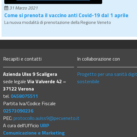
31 Marzo 2021
Come si prenota il vaccino anti Covid-19 dal 1 aprile
La nuova modalità di prenotazione della Regione Veneto
Recapiti e contatti
In collaborazione con
Azienda Ulss 9 Scaligera
Progetto per una sanità digi
sede legale
Via Valverde 42 –
sostenibile
37122 Verona
tel.
0458075511
Partita Iva/Codice Fiscale
02573090236
PEC:
protocollo.aulss9@pecveneto.it
A cura dell'Ufficio
URP
Comunicazione e Marketing