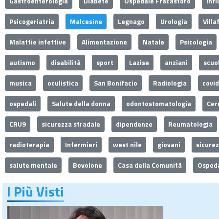
Gastroenterologia
Diabete
Ospedale Fracastoro
Inf
Psicogeriatria
Malcesine
Legnago
Urologia
Villa
Malattie infettive
Alimentazione
Natale
Psicologia
autismo
disabilità
sport
Lazise
anziani
scuo
musica
oculistica
San Bonifacio
Radiologia
covi
ospedali
Salute della donna
odontostomatologia
Cer
CRU9
sicurezza stradale
dipendenze
Reumatologia
radioterapia
Infermieri
west nile
giovani
sicure
salute mentale
Bovolone
Casa della Comunità
Ospeda
I Più Visti