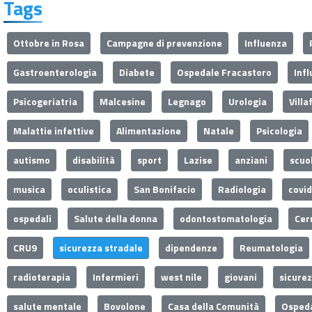
Tags
Ottobre in Rosa
Campagne di prevenzione
Influenza
Gastroenterologia
Diabete
Ospedale Fracastoro
Inf
Psicogeriatria
Malcesine
Legnago
Urologia
Villa
Malattie infettive
Alimentazione
Natale
Psicologia
autismo
disabilità
sport
Lazise
anziani
scuo
musica
oculistica
San Bonifacio
Radiologia
covi
ospedali
Salute della donna
odontostomatologia
Cer
CRU9
sicurezza stradale
dipendenze
Reumatologia
radioterapia
Infermieri
west nile
giovani
sicure
salute mentale
Bovolone
Casa della Comunità
Ospeda