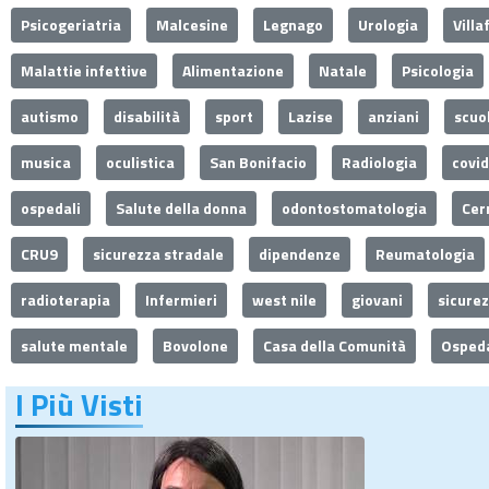
Psicogeriatria
Malcesine
Legnago
Urologia
Villa
Malattie infettive
Alimentazione
Natale
Psicologia
autismo
disabilità
sport
Lazise
anziani
scuo
musica
oculistica
San Bonifacio
Radiologia
covi
ospedali
Salute della donna
odontostomatologia
Cer
CRU9
sicurezza stradale
dipendenze
Reumatologia
radioterapia
Infermieri
west nile
giovani
sicure
salute mentale
Bovolone
Casa della Comunità
Ospeda
I Più Visti