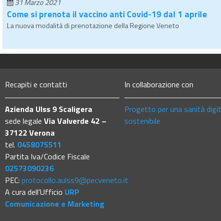
31 Marzo 2021
Come si prenota il vaccino anti Covid-19 dal 1 aprile
La nuova modalità di prenotazione della Regione Veneto
Recapiti e contatti
In collaborazione con
Azienda Ulss 9 Scaligera
Progetto per una sanità digi
sede legale
Via Valverde 42 –
sostenibile
37122 Verona
tel.
0458075511
Partita Iva/Codice Fiscale
02573090236
PEC:
protocollo.aulss9@pecveneto.it
A cura dell'Ufficio
URP
Comunicazione e Marketing