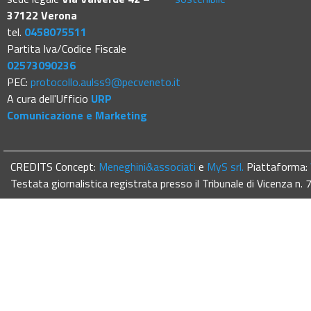
37122 Verona
tel.
0458075511
Partita Iva/Codice Fiscale
02573090236
PEC:
protocollo.aulss9@pecveneto.it
A cura dell'Ufficio
URP
Comunicazione e Marketing
CREDITS Concept:
Meneghini&associati
e
MyS srl.
Piattaforma:
Testata giornalistica registrata presso il Tribunale di Vicenza n.