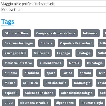
Viaggio nelle professioni sanitarie
Mostra tutti
Tags
Ottobre in Rosa
Campagne di prevenzione
Influenza
Gastroenterologia
Diabete
Ospedale Fracastoro
Inf
Psicogeriatria
Malcesine
Legnago
Urologia
Villa
Malattie infettive
Alimentazione
Natale
Psicologia
autismo
disabilità
sport
Lazise
anziani
scuo
musica
oculistica
San Bonifacio
Radiologia
covi
ospedali
Salute della donna
odontostomatologia
Cer
CRU9
sicurezza stradale
dipendenze
Reumatologia