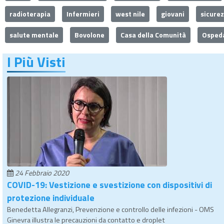
radioterapia
Infermieri
west nile
giovani
sicure
salute mentale
Bovolone
Casa della Comunità
Ospeda
I Più Visti
24 Febbraio 2020
COVID-19: Vestizione e svestizione con dispositivi di
protezione individuale
Benedetta Allegranzi, Prevenzione e controllo delle infezioni - OMS
Ginevra illustra le precauzioni da contatto e droplet