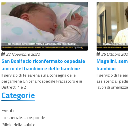
22 Novembre 2022
26 Ottobre 20
San Bonifacio riconfermato ospedale
Magalini, sem
amico del bambino e delle bambine
bambino
Il servizio di Telearena sulla consegna delle
Il servizio di Tele
pergamene Unicef all'ospedale Fracastoro e ai
assistenziali pedi
Distretti 1 e 2
lavori di umanizza
Categorie
Eventi
Lo specialista risponde
Pillole della salute