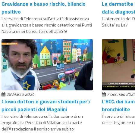
Gravidanze a basso rischio, bilancio
La dermatite 
positivo
dalla diagnosi
Il servizio di Telearena sull'attività di assistenza
L'intervento del D
alla gravidanza a basso rischio ostetrico nei Punti
Salute' su La7
Nascita e nei Consultori dell'ULSS 9
28 Marzo 2024
7 Gennaio 202
Clown dottori e giovani studenti per i
L'80% dei bamb
piccoli pazienti del Magalini
bronchiolite
Il servizio di Telenuovo sulla donazione di un
Il servizio di Tele
ecografo alla Pediatria di Villafranca da parte
della stagione e i 
dell'Associazione Il sorriso arriva subito