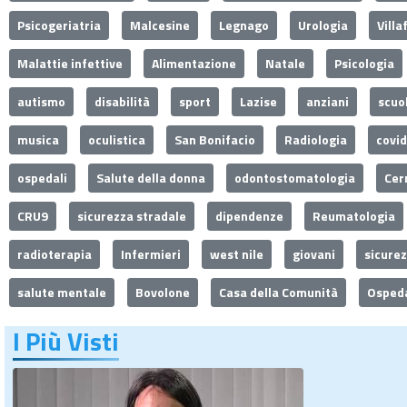
Psicogeriatria
Malcesine
Legnago
Urologia
Villa
Malattie infettive
Alimentazione
Natale
Psicologia
autismo
disabilità
sport
Lazise
anziani
scuo
musica
oculistica
San Bonifacio
Radiologia
covi
ospedali
Salute della donna
odontostomatologia
Cer
CRU9
sicurezza stradale
dipendenze
Reumatologia
radioterapia
Infermieri
west nile
giovani
sicure
salute mentale
Bovolone
Casa della Comunità
Ospeda
I Più Visti