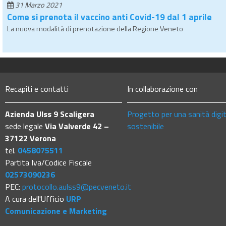
31 Marzo 2021
Come si prenota il vaccino anti Covid-19 dal 1 aprile
La nuova modalità di prenotazione della Regione Veneto
Recapiti e contatti
In collaborazione con
Azienda Ulss 9 Scaligera
Progetto per una sanità digi
sede legale
Via Valverde 42 –
sostenibile
37122 Verona
tel.
0458075511
Partita Iva/Codice Fiscale
02573090236
PEC:
protocollo.aulss9@pecveneto.it
A cura dell'Ufficio
URP
Comunicazione e Marketing