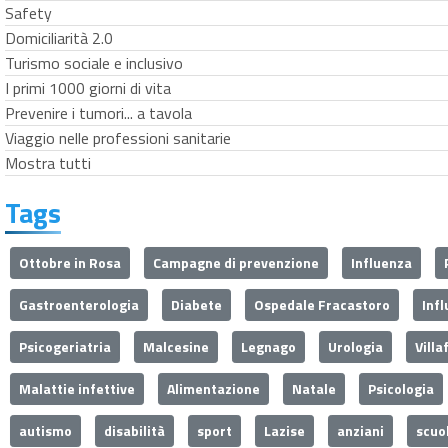
Safety
Domiciliarità 2.0
Turismo sociale e inclusivo
I primi 1000 giorni di vita
Prevenire i tumori... a tavola
Viaggio nelle professioni sanitarie
Mostra tutti
Tags
Ottobre in Rosa
Campagne di prevenzione
Influenza
Gastroenterologia
Diabete
Ospedale Fracastoro
Inf
Psicogeriatria
Malcesine
Legnago
Urologia
Villa
Malattie infettive
Alimentazione
Natale
Psicologia
autismo
disabilità
sport
Lazise
anziani
scuo