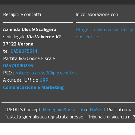
Recapiti e contatti
In collaborazione con
Azienda Ulss 9 Scaligera
Progetto per una sanità digi
sede legale
Via Valverde 42 –
sostenibile
37122 Verona
tel.
0458075511
Partita Iva/Codice Fiscale
02573090236
PEC:
protocollo.aulss9@pecveneto.it
A cura dell'Ufficio
URP
Comunicazione e Marketing
CREDITS Concept:
Meneghini&associati
e
MyS srl.
Piattaforma:
Testata giornalistica registrata presso il Tribunale di Vicenza n.