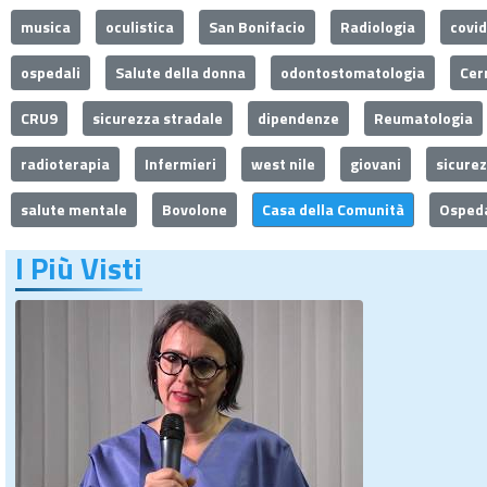
musica
oculistica
San Bonifacio
Radiologia
covi
ospedali
Salute della donna
odontostomatologia
Cer
CRU9
sicurezza stradale
dipendenze
Reumatologia
radioterapia
Infermieri
west nile
giovani
sicure
salute mentale
Bovolone
Casa della Comunità
Ospeda
I Più Visti