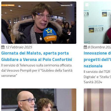
12 Febbraio 2025
8 Dicembre 20
Giornata del Malato, aperta porta
Innovazione di
Giubilare a Verona al Polo Confortini
progetti dell'
Il servizio di Telenuovo sulla cerimonia officiata
nazionale
dal Vescovo Pompili per il "Giubileo della Sanità
Il servizio del TG
veronese"
Digitale' e 'Stella 
Sanità 2024