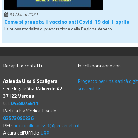
31 Marzo 2021
Come si prenota il vaccino anti Covid-19 dal 1 aprile
La nuova modalità di prenotazione della Regione Veneto
Recapiti e contatti
In collaborazione con
Azienda Ulss 9 Scaligera
Progetto per una sanità digi
sede legale
Via Valverde 42 –
sostenibile
37122 Verona
tel.
0458075511
Partita Iva/Codice Fiscale
02573090236
PEC:
protocollo.aulss9@pecveneto.it
A cura dell'Ufficio
URP