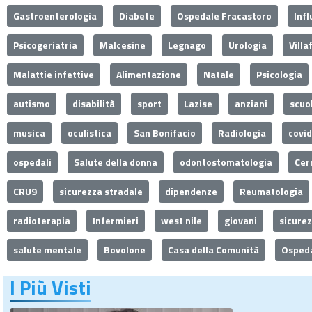
Gastroenterologia
Diabete
Ospedale Fracastoro
Inf
Psicogeriatria
Malcesine
Legnago
Urologia
Villa
Malattie infettive
Alimentazione
Natale
Psicologia
autismo
disabilità
sport
Lazise
anziani
scuo
musica
oculistica
San Bonifacio
Radiologia
covi
ospedali
Salute della donna
odontostomatologia
Cer
CRU9
sicurezza stradale
dipendenze
Reumatologia
radioterapia
Infermieri
west nile
giovani
sicure
salute mentale
Bovolone
Casa della Comunità
Ospeda
I Più Visti