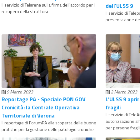
Il servizio di Telarena sulla firma dell'accordo per il
dell'ULSS 9
recupero della struttura
Il servizio di Tele
presentazione dei
9 Marzo 2023
2 Marzo 2023
Reportage PA - Speciale PON GOV
L'ULSS 9 aprir
Cronicità: la Centrale Operativa
fragili
Territoriale di Verona
Il servizio di Tel
autorizzazione all
Il reportage di ForumPA alla scoperta delle buone
per persone fragil
pratiche per la gestione delle patologie croniche