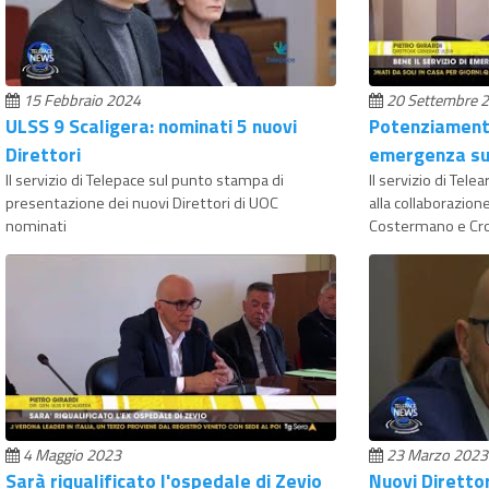
15 Febbraio 2024
20 Settembre 
ULSS 9 Scaligera: nominati 5 nuovi
Potenziamento
Direttori
emergenza su
Il servizio di Telepace sul punto stampa di
Il servizio di Tele
presentazione dei nuovi Direttori di UOC
alla collaborazio
nominati
Costermano e Cr
4 Maggio 2023
23 Marzo 2023
Sarà riqualificato l'ospedale di Zevio
Nuovi Direttor