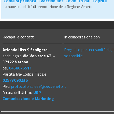
Come si prenota il vaccino anti Covid-19 dal 1 aprile
La nuova modalità di prenotazione della Regione Veneto
Recapiti e contatti
In collaborazione con
Azienda Ulss 9 Scaligera
Progetto per una sanità digi
sede legale
Via Valverde 42 –
sostenibile
37122 Verona
tel.
0458075511
Partita Iva/Codice Fiscale
02573090236
PEC:
protocollo.aulss9@pecveneto.it
A cura dell'Ufficio
URP
Comunicazione e Marketing