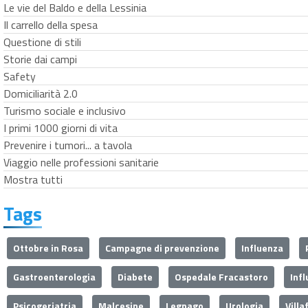
Le vie del Baldo e della Lessinia
Il carrello della spesa
Questione di stili
Storie dai campi
Safety
Domiciliarità 2.0
Turismo sociale e inclusivo
I primi 1000 giorni di vita
Prevenire i tumori... a tavola
Viaggio nelle professioni sanitarie
Mostra tutti
Tags
Ottobre in Rosa
Campagne di prevenzione
Influenza
Gastroenterologia
Diabete
Ospedale Fracastoro
Inf
Psicogeriatria
Malcesine
Legnago
Urologia
Villa