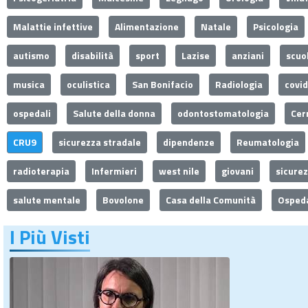
Malattie infettive
Alimentazione
Natale
Psicologia
autismo
disabilità
sport
Lazise
anziani
scuo
musica
oculistica
San Bonifacio
Radiologia
covi
ospedali
Salute della donna
odontostomatologia
Cer
CRU9
sicurezza stradale
dipendenze
Reumatologia
radioterapia
Infermieri
west nile
giovani
sicure
salute mentale
Bovolone
Casa della Comunità
Ospeda
I Più Visti