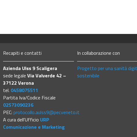
Recapiti e contatti
In collaborazione con
Azienda Ulss 9 Scaligera
Progetto per una sanità digi
sede legale
Via Valverde 42 –
sostenibile
37122 Verona
tel.
0458075511
Partita Iva/Codice Fiscale
02573090236
PEC:
protocollo.aulss9@pecveneto.it
A cura dell'Ufficio
URP
Comunicazione e Marketing