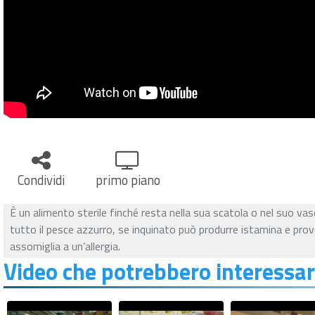
Condividi
primo piano
È un alimento sterile finché resta nella sua scatola o nel suo v
tutto il pesce azzurro, se inquinato può produrre istamina e pro
assomiglia a un’allergia.
Video che potrebbero interessar