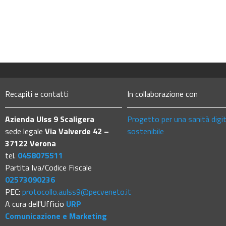
Recapiti e contatti
In collaborazione con
Azienda Ulss 9 Scaligera
Progetto per una sanità digi
sede legale
Via Valverde 42 –
sostenibile
37122 Verona
tel.
0458075511
Partita Iva/Codice Fiscale
02573090236
PEC:
protocollo.aulss9@pecveneto.it
A cura dell'Ufficio
URP
Comunicazione e Marketing