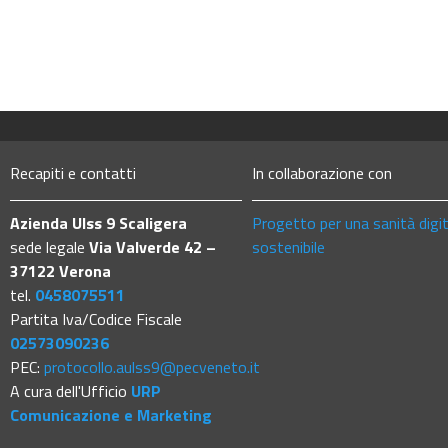
Recapiti e contatti
In collaborazione con
Azienda Ulss 9 Scaligera
Progetto per una sanità digi
sede legale
Via Valverde 42 –
sostenibile
37122 Verona
tel.
0458075511
Partita Iva/Codice Fiscale
02573090236
PEC:
protocollo.aulss9@pecveneto.it
A cura dell'Ufficio
URP
Comunicazione e Marketing