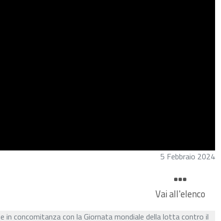
5 Febbraio 2024
Vai all'elenco
e in concomitanza con la Giornata mondiale della lotta contro il