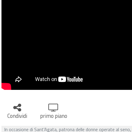
Condividi
primo piano
In occasione di Sant'Agata, patrona delle donne operate al seno, 