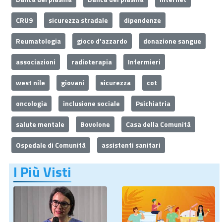
CRU9
sicurezza stradale
dipendenze
Reumatologia
gioco d'azzardo
donazione sangue
associazioni
radioterapia
Infermieri
west nile
giovani
sicurezza
cot
oncologia
inclusione sociale
Psichiatria
salute mentale
Bovolone
Casa della Comunità
Ospedale di Comunità
assistenti sanitari
I Più Visti