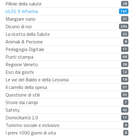
Pillole della salute
28
ULSS 9 Informa
141
Mangiare sano
21
Dicono di noi
204
La ricetta della Salute
22
Animali & Persone
8
Pedagogia Digitale
17
Punti stampa
69
Regione Veneto
26
Esci dai giochi
12
Le vie del Baldo e della Lessinia
19
Il carrello della spesa
31
Questione di stili
33
Storie dai campi
7
Safety
42
Domiciliarità 2.0
11
Turismo sociale e inclusivo
9
I primi 1000 giorni di vita
8