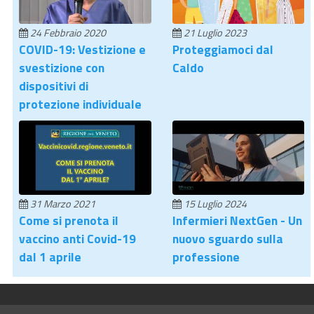
24 Febbraio 2020
21 Luglio 2023
COVID-19: Vestizione e
Proteggiamoci dal
svestizione con
Caldo
dispositivi di
protezione individuale
31 Marzo 2021
15 Luglio 2024
Come si prenota il
Infermieri NextGen - Un
vaccino anti Covid-19
nuovo sguardo sulla
dal 1 aprile
professione