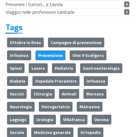
Prevenire i tumori... a tavola
6
Viaggio nelle professioni sanitarie
2
Tags
Ottobre in Rosa
Campagne di prevenzione
Influenza
Prevenzione
Ulss 9 Scaligera
Spisal
Lavoro
Pediatria
Gastroenterologia
Diabete
Ospedale Fracastoro
Influenza
Vaccini
Chirurgia
Animali
Marzana
Neurologia
Psicogeriatria
Malcesine
Legnago
Urologia
Villafranca
Verona
Sociale
Medicina generale
Ortopedia