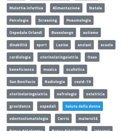
Malattie infettive
Alimentazione
Natale
Psicologia
Screening
Pneumologia
Ospedale Orlandi
Bussolengo
autismo
disabilità
sport
Lazise
anziani
scuola
cardiologia
otorinolaringoiatria
Osas
beneficienza
musica
oculistica
San Bonifacio
Radiologia
covid-19
otorinolaringoiatria
nefrologia
ostetricia
gravidanza
ospedali
Salute della donna
odontostomatologia
Cerris
maternità
Banca del plasma
Banca del plasma
internet