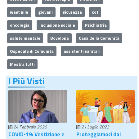
west nile
giovani
sicurezza
cot
oncologia
inclusione sociale
Psichiatria
salute mentale
Bovolone
Casa della Comunità
Ospedale di Comunità
assistenti sanitari
Mostra tutti
I Più Visti
24 Febbraio 2020
21 Luglio 2023
COVID-19: Vestizione e
Proteggiamoci dal