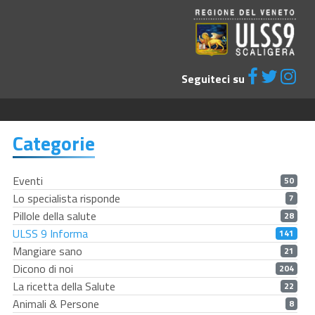
Seguiteci su
Categorie
Eventi
50
Lo specialista risponde
7
Pillole della salute
28
ULSS 9 Informa
141
Mangiare sano
21
Dicono di noi
204
La ricetta della Salute
22
Animali & Persone
8