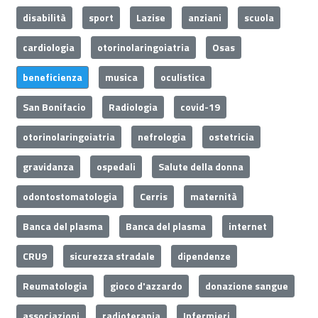
disabilità
sport
Lazise
anziani
scuola
cardiologia
otorinolaringoiatria
Osas
beneficienza
musica
oculistica
San Bonifacio
Radiologia
covid-19
otorinolaringoiatria
nefrologia
ostetricia
gravidanza
ospedali
Salute della donna
odontostomatologia
Cerris
maternità
Banca del plasma
Banca del plasma
internet
CRU9
sicurezza stradale
dipendenze
Reumatologia
gioco d'azzardo
donazione sangue
associazioni
radioterapia
Infermieri