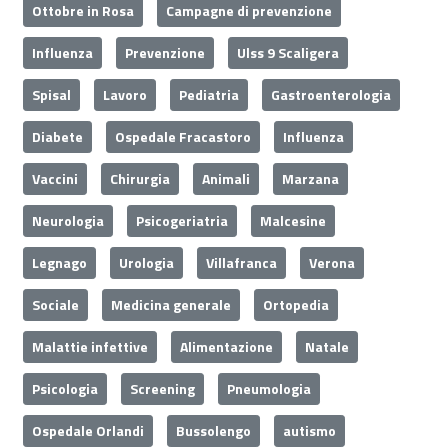
Ottobre in Rosa
Campagne di prevenzione
Influenza
Prevenzione
Ulss 9 Scaligera
Spisal
Lavoro
Pediatria
Gastroenterologia
Diabete
Ospedale Fracastoro
Influenza
Vaccini
Chirurgia
Animali
Marzana
Neurologia
Psicogeriatria
Malcesine
Legnago
Urologia
Villafranca
Verona
Sociale
Medicina generale
Ortopedia
Malattie infettive
Alimentazione
Natale
Psicologia
Screening
Pneumologia
Ospedale Orlandi
Bussolengo
autismo