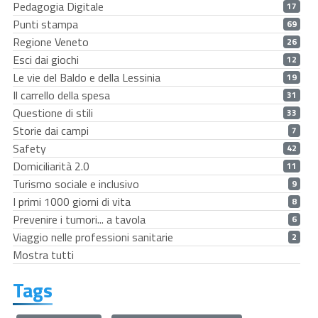
Pedagogia Digitale
17
Punti stampa
69
Regione Veneto
26
Esci dai giochi
12
Le vie del Baldo e della Lessinia
19
Il carrello della spesa
31
Questione di stili
33
Storie dai campi
7
Safety
42
Domiciliarità 2.0
11
Turismo sociale e inclusivo
9
I primi 1000 giorni di vita
8
Prevenire i tumori... a tavola
6
Viaggio nelle professioni sanitarie
2
Mostra tutti
Tags