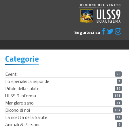
Seguiteci su
Categorie
Eventi
50
Lo specialista risponde
7
Pillole della salute
28
ULSS 9 Informa
141
Mangiare sano
21
Dicono di noi
204
La ricetta della Salute
22
Animali & Persone
8