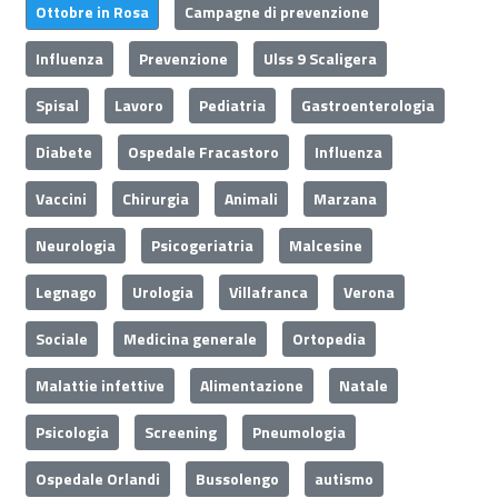
Ottobre in Rosa
Campagne di prevenzione
Influenza
Prevenzione
Ulss 9 Scaligera
Spisal
Lavoro
Pediatria
Gastroenterologia
Diabete
Ospedale Fracastoro
Influenza
Vaccini
Chirurgia
Animali
Marzana
Neurologia
Psicogeriatria
Malcesine
Legnago
Urologia
Villafranca
Verona
Sociale
Medicina generale
Ortopedia
Malattie infettive
Alimentazione
Natale
Psicologia
Screening
Pneumologia
Ospedale Orlandi
Bussolengo
autismo