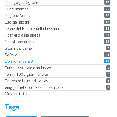
Pedagogia Digitale
17
Punti stampa
69
Regione Veneto
26
Esci dai giochi
12
Le vie del Baldo e della Lessinia
19
Il carrello della spesa
31
Questione di stili
33
Storie dai campi
7
Safety
42
Domiciliarità 2.0
11
Turismo sociale e inclusivo
9
I primi 1000 giorni di vita
8
Prevenire i tumori... a tavola
6
Viaggio nelle professioni sanitarie
1
Mostra tutti
Tags