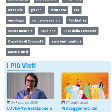
west nile
giovani
sicurezza
cot
oncologia
inclusione sociale
Psichiatria
salute mentale
Bovolone
Casa della Comunità
Ospedale di Comunità
assistenti sanitari
Mostra tutti
I Più Visti
24 Febbraio 2020
21 Luglio 2023
COVID-19: Vestizione e
Proteggiamoci dal