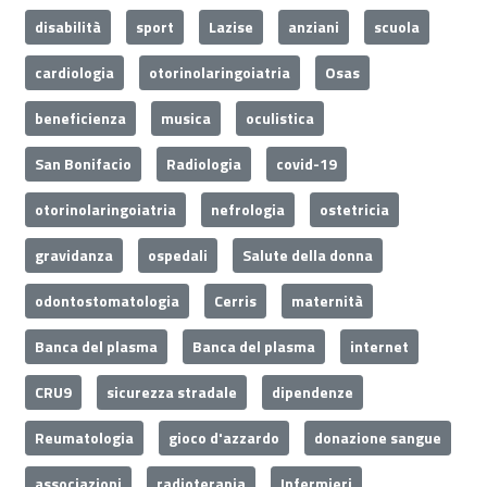
disabilità
sport
Lazise
anziani
scuola
cardiologia
otorinolaringoiatria
Osas
beneficienza
musica
oculistica
San Bonifacio
Radiologia
covid-19
otorinolaringoiatria
nefrologia
ostetricia
gravidanza
ospedali
Salute della donna
odontostomatologia
Cerris
maternità
Banca del plasma
Banca del plasma
internet
CRU9
sicurezza stradale
dipendenze
Reumatologia
gioco d'azzardo
donazione sangue
associazioni
radioterapia
Infermieri