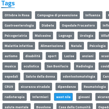
Tags
Ottobre in Rosa
Campagne di prevenzione
Influenza
Gastroenterologia
Diabete
Ospedale Fracastoro
Inf
Psicogeriatria
Malcesine
Legnago
Urologia
Villa
Malattie infettive
Alimentazione
Natale
Psicologia
autismo
disabilità
sport
Lazise
anziani
scuo
musica
oculistica
San Bonifacio
Radiologia
covi
ospedali
Salute della donna
odontostomatologia
Cer
CRU9
sicurezza stradale
dipendenze
Reumatologia
radioterapia
Infermieri
west nile
giovani
sicure
salute mentale
Bovolone
Casa della Comunità
Ospeda